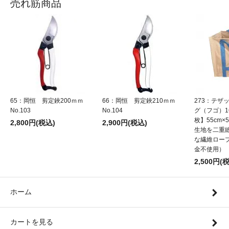
売れ筋商品
65：岡恒 剪定鋏200ｍｍ
66：岡恒 剪定鋏210ｍｍ
273：テザ
No.103
No.104
グ（フゴ）1
枚】55cm×5
2,800円(税込)
2,900円(税込)
生地を二重
な繊維ロー
金不使用）
2,500円(
ホーム
カートを見る