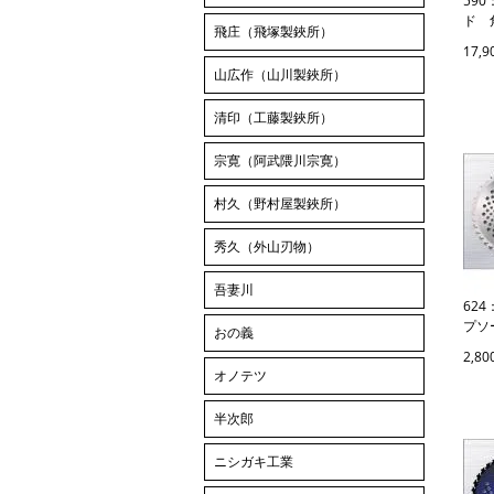
59
ド 角
飛庄（飛塚製鋏所）
17,
山広作（山川製鋏所）
清印（工藤製鋏所）
宗寛（阿武隈川宗寛）
村久（野村屋製鋏所）
秀久（外山刃物）
吾妻川
62
プソ
おの義
2,8
オノテツ
半次郎
ニシガキ工業