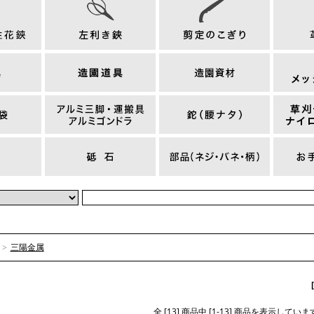
>
三陽金属
全 [13] 商品中 [1-13] 商品を表示していま