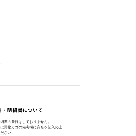
す
明細書の発行はしておりません。
様は買物カゴの備考欄に宛名を記入の上
ください。