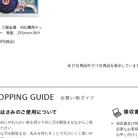
8：三陽金属 刈払機用チッ
ー 青龍 255mm×36Ｐ
00円(税込)
全 [13] 商品中 [1-13] 商品を表示していま
じめにやわらかい枝を切り十分に刃を馴染ませながらご使
領収書及び
ください。
必要なお客
細な刃を馴染ませ、丸みを持たすことで欠けにくく使いや
お申し付け