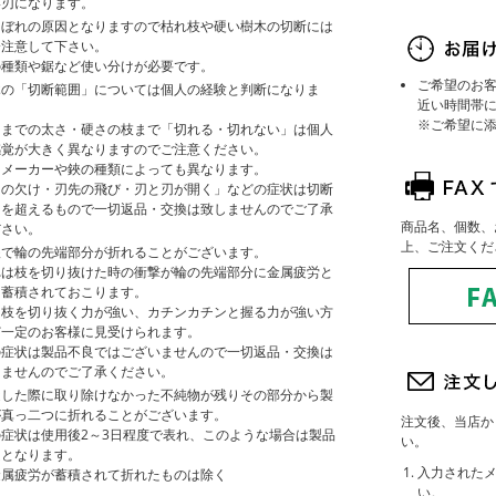
い刃になります。
こぼれの原因となりますので枯れ枝や硬い樹木の切断には
分注意して下さい。
の種類や鋸など使い分けが必要です。
ご希望のお
木の「切断範囲」については個人の経験と判断になりま
近い時間帯
。
※ご希望に
こまでの太さ・硬さの枝まで「切れる・切れない」は個人
感覚が大きく異なりますのでご注意ください。
たメーカーや鋏の種類によっても異なります。
刃の欠け・刃先の飛び・刃と刃が開く」などの症状は切断
力を超えるもので一切返品・交換は致しませんのでご了承
商品名、個数、
ださい。
上、ご注文くだ
鋏で輪の先端部分が折れることがございます。
れは枝を切り抜けた時の衝撃が輪の先端部分に金属疲労と
て蓄積されておこります。
に枝を切り抜く力が強い、カチンカチンと握る力が強い方
ど一定のお客様に見受けられます。
の症状は製品不良ではございませんので一切返品・交換は
しませんのでご了承ください。
造した際に取り除けなかった不純物が残りその部分から製
が真っ二つに折れることがございます。
注文後、当店か
症状は使用後2～3日程度で表れ、このような場合は製品
い。
良となります。
入力された
金属疲労が蓄積されて折れたものは除く
い。