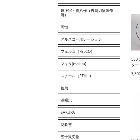
鋏正宗・喜八作（吉岡刃物製作
所）
岡恒
アルスコーポレーション
フェルコ（FELCO）
58
マキタ(makita)
ター
3,3
スチール（STIHL）
佐助
源昭忠
SAKURA
花吹雪
五十嵐刃物