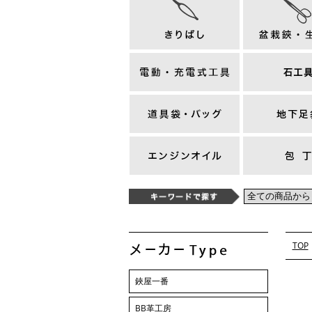
TOP
鋏屋一番
BB革工房