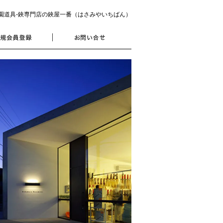
園道具‐鋏専門店の鋏屋一番（はさみやいちばん）