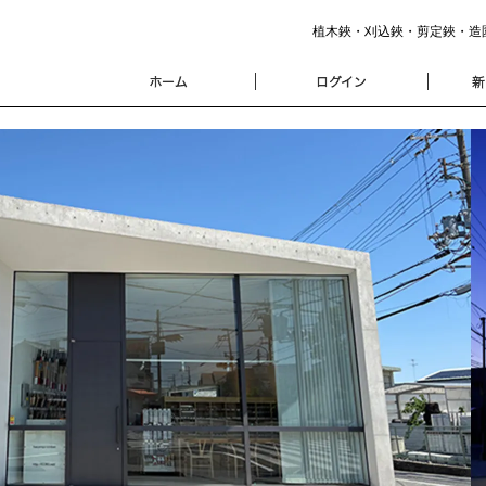
植木鋏・刈込鋏・剪定鋏・造