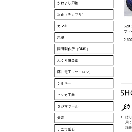
かねよし刃物
近正（チカマサ）
カマキ
62
プソ
忠親
2,6
岡田製作所（OK印）
ふくろ倶楽部
藤井電工（ツヨロン）
シルキー
ヒシカ工業
タジマツール
は
天寿
用
繊
ナニワ砥石