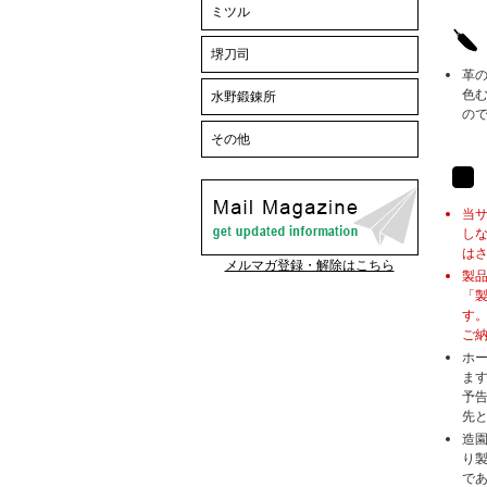
ミツル
堺刀司
革
色
水野鍛錬所
の
その他
当
し
は
メルマガ登録・解除はこちら
製
「
す
ご
ホ
ま
予
先
造
り
で