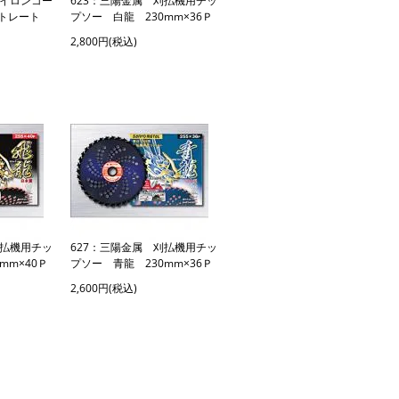
ナイロンコー
623：三陽金属 刈払機用チッ
ストレート
プソー 白龍 230mm×36Ｐ
2,800円(税込)
刈払機用チッ
627：三陽金属 刈払機用チッ
mm×40Ｐ
プソー 青龍 230mm×36Ｐ
2,600円(税込)