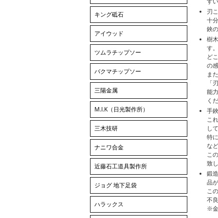
す
刃
キング砥石
十
鋏
アイウッド
樹
す
ツムラチップソー
ど
の
バクマチップソー
ま
「
三陽金属
能
く
M.I.K（日光製作所）
手
こ
三木技研
し
特
な
ナニワ合金
こ
致
近藤石工道具製作所
鍛
品
ジョグ 地下足袋
この
不
ハラックス
※