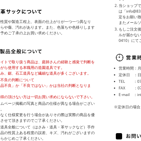
当ショップ
は「info@
定をお願い
の性質や製造工程上、表面の仕上がりが一つ一つ異なり
またメール
むらや傷、汚れがあります。また、色落ちや色移りします
もしご注文後
で予めご了承の上お買い求めください。
ルが届かない
0410）に
サイトで取り扱う商品は、庭師さんの経験と感覚で判断を
ながら使用する本職用の造園道具です。
営業時間：月～
さみ、鋸、石工道具など繊細な道具が多くございます。
定休日 ：
品不良の判断について
TEL ：072
製品不良」か「不良ではない」かは当社の判断となりま
FAX ：072
。
E-mail ：in
納得の頂けない方は一切お買い求めにならないで下さい。
ームページ掲載の写真と商品の仕様が異なる場合がござい
※定休日の場合
す。
告なく仕様変更を行う場合がありその際は実際の商品を優
とさせて頂きますのでご了承ください。
園道具全般について（はさみ・道具・革サックなど）手作
製品の性質上ある程度の誤差、キズ、汚れがございますの
あらかじめご了承ください。