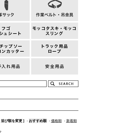
[ 並び順を変更 ]
-
おすすめ順
-
価格順
-
新着順
す