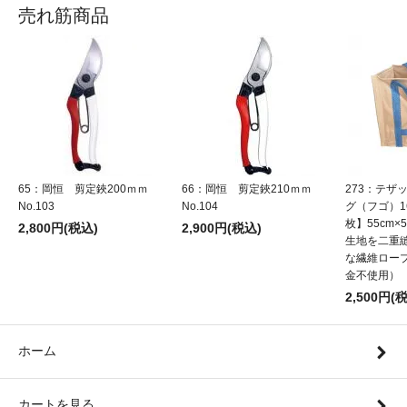
売れ筋商品
65：岡恒 剪定鋏200ｍｍ
66：岡恒 剪定鋏210ｍｍ
273：テザ
No.103
No.104
グ（フゴ）1
枚】55cm×5
2,800円(税込)
2,900円(税込)
生地を二重
な繊維ロー
金不使用）
2,500円(
ホーム
カートを見る