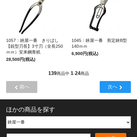
1057：鋏屋一番 きりばし
1045：鋏屋一番 剪定鋏B型
【鋭型刃長】3寸刃（全長250
140ｍｍ
ｍｍ）安来鋼青紙
6,900円(税込)
28,500円(税込)
139
1
24
商品中
-
商品
前へ
次へ
ほかの商品を探す