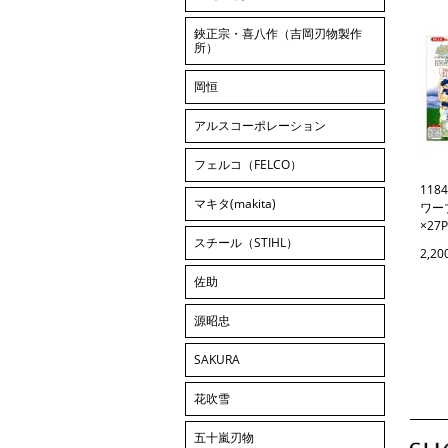
鋏正宗・喜八作（吉岡刃物製作
所）
岡恒
アルスコーポレーション
フェルコ（FELCO）
118
マキタ(makita)
ワー
×2
スチール（STIHL）
2,2
佐助
源昭忠
SAKURA
花吹雪
五十嵐刃物