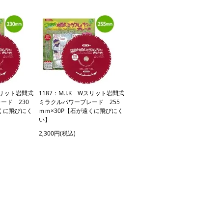
Wスリット岩間式
1187：M.I.K Wスリット岩間式
ード 230
ミラクルパワーブレード 255
遠くに飛びにく
ｍｍ×30P【石が遠くに飛びにく
い】
2,300円(税込)