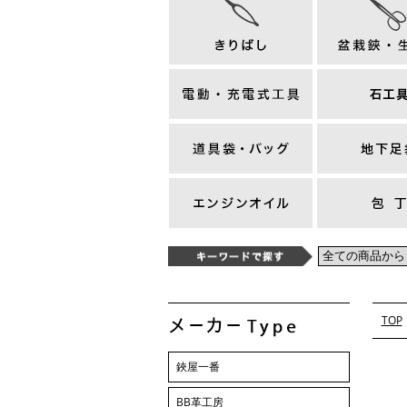
TOP
鋏屋一番
BB革工房