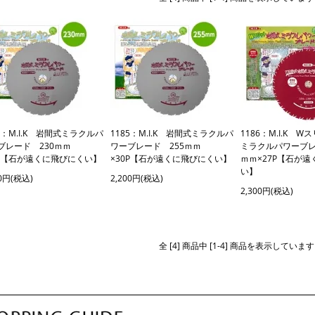
4：M.I.K 岩間式ミラクルパ
1185：M.I.K 岩間式ミラクルパ
1186：M.I.K 
ブレード 230ｍｍ
ワーブレード 255ｍｍ
ミラクルパワーブレ
7P【石が遠くに飛びにくい】
×30P【石が遠くに飛びにくい】
ｍｍ×27P【石が
い】
00円(税込)
2,200円(税込)
2,300円(税込)
全 [4] 商品中 [1-4] 商品を表示しています