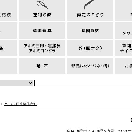
>
M.I.K（日光製作所）
全 [4] 商品中 [1-4] 商品を表示しています