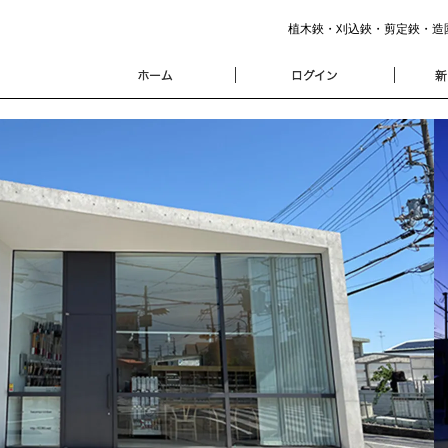
植木鋏・刈込鋏・剪定鋏・造