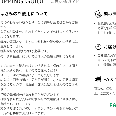
じめにやわらかい枝を切り十分に刃を馴染ませながらご使
領収書及び
ください。
必要なお客
細な刃を馴染ませ、丸みを持たすことで欠けにくく使いや
お申し付け
い刃になります。
こぼれの原因となりますので枯れ枝や硬い樹木の切断には
分注意して下さい。
の種類や鋸など使い分けが必要です。
ご希望のお
木の「切断範囲」については個人の経験と判断になりま
近い時間帯
。
※ご希望に
こまでの太さ・硬さの枝まで「切れる・切れない」は個人
感覚が大きく異なりますのでご注意ください。
たメーカーや鋏の種類によっても異なります。
刃の欠け・刃先の飛び・刃と刃が開く」などの症状は切断
力を超えるもので一切返品・交換は致しませんのでご了承
商品名、個数、
ださい。
上、ご注文くだ
鋏で輪の先端部分が折れることがございます。
れは枝を切り抜けた時の衝撃が輪の先端部分に金属疲労と
て蓄積されておこります。
に枝を切り抜く力が強い、カチンカチンと握る力が強い方
ど一定のお客様に見受けられます。