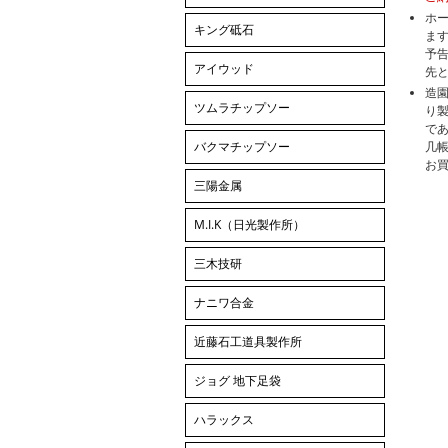
ホ
キング砥石
ま
予
アイウッド
先
造
ツムラチップソー
り
で
バクマチップソー
几
お
三陽金属
M.I.K（日光製作所）
三木技研
ナニワ合金
近藤石工道具製作所
ジョグ 地下足袋
ハラックス