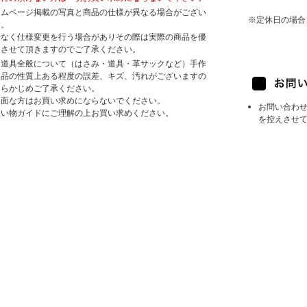
ームページ掲載の写真と商品の仕様が異なる場合がござい
※定休日の場合
す。
告なく仕様変更を行う場合がありその際は実際の商品を優
とさせて頂きますのでご了承ください。
園道具全般について（はさみ・道具・革サックなど）手作
製品の性質上ある程度の誤差、キズ、汚れがございますの
あらかじめご了承ください。
帳面な方はお買い求めにならないでください。
お問い合わ
買い物ガイドにご理解の上お買い求めください。
を控えさせ