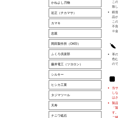
こ
かねよし刃物
致
鍛
近正（チカマサ）
品
この
カマキ
不
※
忠親
岡田製作所（OK印）
ふくろ倶楽部
革
色
の
藤井電工（ツヨロン）
シルキー
ヒシカ工業
当
し
タジマツール
は
製
天寿
「
す
ナニワ砥石
ご