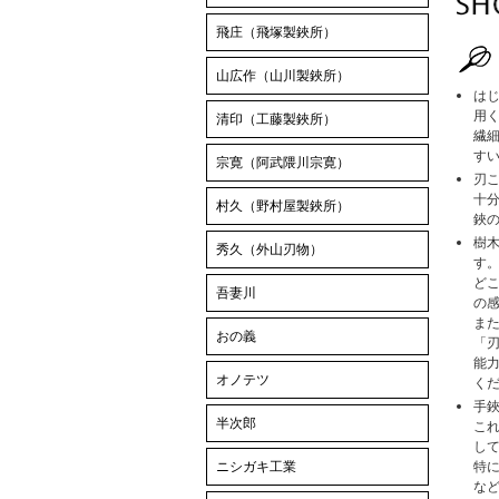
飛庄（飛塚製鋏所）
山広作（山川製鋏所）
は
用
清印（工藤製鋏所）
繊
す
宗寛（阿武隈川宗寛）
刃
十
村久（野村屋製鋏所）
鋏
樹
秀久（外山刃物）
す
ど
吾妻川
の
ま
おの義
「
能
オノテツ
く
手
半次郎
こ
し
ニシガキ工業
特
な