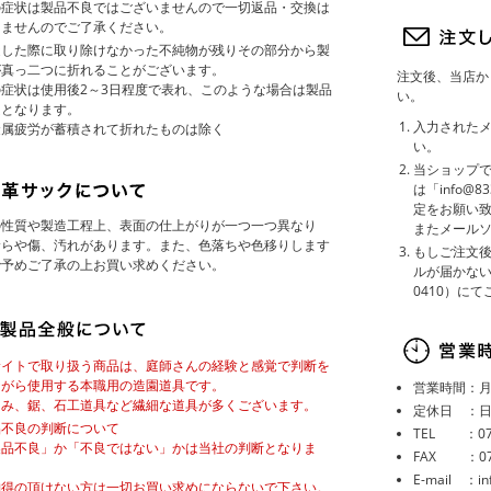
の症状は製品不良ではございませんので一切返品・交換は
しませんのでご了承ください。
造した際に取り除けなかった不純物が残りその部分から製
が真っ二つに折れることがございます。
注文後、当店か
症状は使用後2～3日程度で表れ、このような場合は製品
い。
良となります。
入力された
金属疲労が蓄積されて折れたものは除く
い。
当ショップ
は「info@
定をお願い
の性質や製造工程上、表面の仕上がりが一つ一つ異なり
またメール
むらや傷、汚れがあります。また、色落ちや色移りします
もしご注文後
で予めご了承の上お買い求めください。
ルが届かない
0410）に
サイトで取り扱う商品は、庭師さんの経験と感覚で判断を
ながら使用する本職用の造園道具です。
営業時間：月～
さみ、鋸、石工道具など繊細な道具が多くございます。
定休日 ：
品不良の判断について
TEL ：072
製品不良」か「不良ではない」かは当社の判断となりま
FAX ：072
。
E-mail ：in
納得の頂けない方は一切お買い求めにならないで下さい。