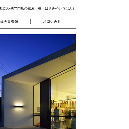
園道具‐鋏専門店の鋏屋一番（はさみやいちばん）