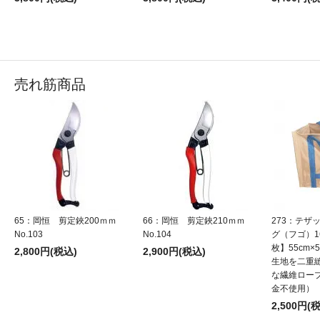
売れ筋商品
65：岡恒 剪定鋏200ｍｍ
66：岡恒 剪定鋏210ｍｍ
273：テザ
No.103
No.104
グ（フゴ）1
枚】55cm×5
2,800円(税込)
2,900円(税込)
生地を二重
な繊維ロー
金不使用）
2,500円(