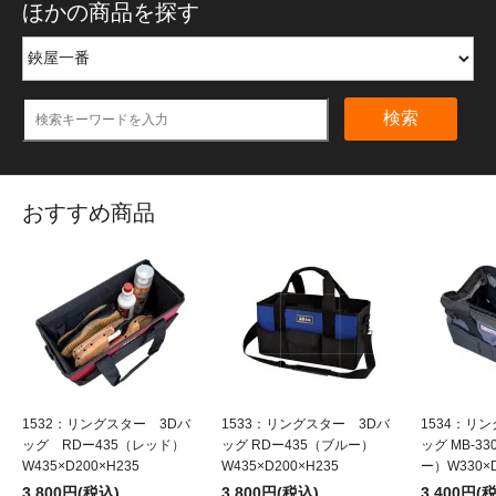
ほかの商品を探す
検索
おすすめ商品
1532：リングスター 3Dバ
1533：リングスター 3Dバ
1534：リ
ッグ RDー435（レッド）
ッグ RDー435（ブルー）
ッグ MB-3
W435×D200×H235
W435×D200×H235
ー）W330×D
3,800円(税込)
3,800円(税込)
3,400円(