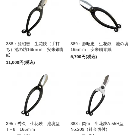
388：源昭忠 生花鋏（手打
389：源昭忠 生花鋏 池の坊
ち）池の坊165ｍｍ 安来鋼青
165ｍｍ 安来鋼青紙
紙
5,700円(税込)
11,000円(税込)
395：秀久 生花鋏 池坊型
383：岡恒 生花鋏A-55H型
T－8 165ｍｍ
No.209（針金切付）