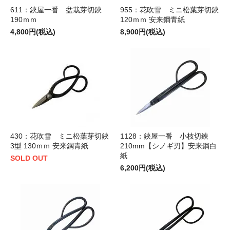
611：鋏屋一番 盆栽芽切鋏
955：花吹雪 ミニ松葉芽切鋏
190ｍｍ
120ｍｍ 安来鋼青紙
4,800円(税込)
8,900円(税込)
430：花吹雪 ミニ松葉芽切鋏
1128：鋏屋一番 小枝切鋏
3型 130ｍｍ 安来鋼青紙
210mm【シノギ刃】安来鋼白
紙
SOLD OUT
6,200円(税込)