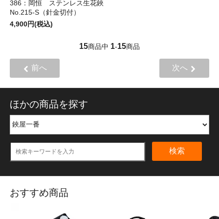
386：岡恒 ステンレス生花鋏
No.215-S（針金切付）
4,900円(税込)
15
1
15
商品中
-
商品
前へ
次へ
ほかの商品を探す
検索
おすすめ商品