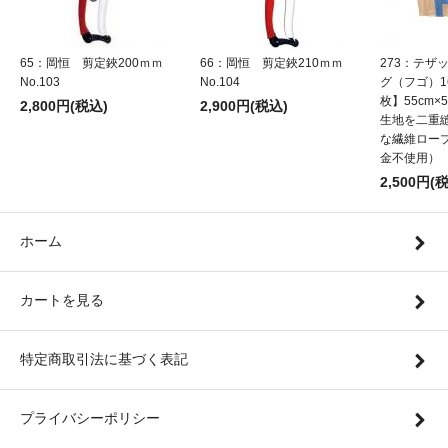
65：岡恒 剪定鋏200ｍｍ
66：岡恒 剪定鋏210ｍｍ
273：テザ
No.103
No.104
グ（フゴ）1
枚】55cm×5
2,800円(税込)
2,900円(税込)
生地を二重
な繊維ロー
金不使用）
2,500円(
ホーム
カートを見る
特定商取引法に基づく表記
プライバシーポリシー