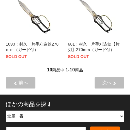
1090：村久 片手刈込鋏270
601：村久 片手刈込鋏【片
ｍｍ（ガード付）
刃】270mm（ガード付）
SOLD OUT
SOLD OUT
10
1
10
商品中
-
商品
前へ
次へ
ほかの商品を探す