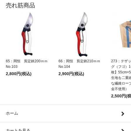
売れ筋商品
65：岡恒 剪定鋏200ｍｍ
66：岡恒 剪定鋏210ｍｍ
273：テザ
No.103
No.104
グ（フゴ）1
枚】55cm×5
2,800円(税込)
2,900円(税込)
生地を二重
な繊維ロー
金不使用）
2,500円(
ホーム
カートを見る