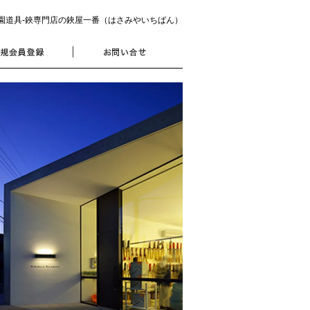
園道具‐鋏専門店の鋏屋一番（はさみやいちばん）