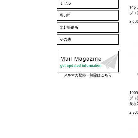
ミツル
14
プ（
堺刀司
3,6
水野鍛錬所
その他
メルマガ登録・解除はこちら
10
プ（
長さ
2,8