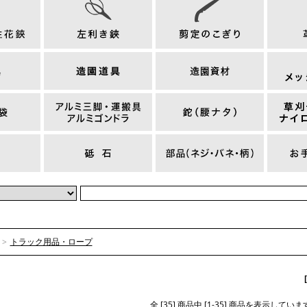
>
トラック用品・ロープ
全 [35] 商品中 [1-35] 商品を表示していま