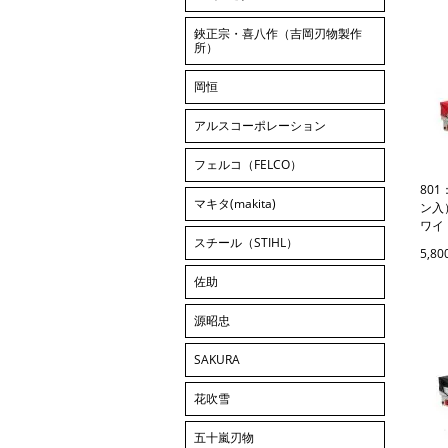
鋏正宗・喜八作（吉岡刃物製作
所）
岡恒
アルスコーポレーション
フェルコ（FELCO）
80
マキタ(makita)
ン入
ワイ
スチール（STIHL）
5,8
佐助
源昭忠
SAKURA
花吹雪
五十嵐刃物