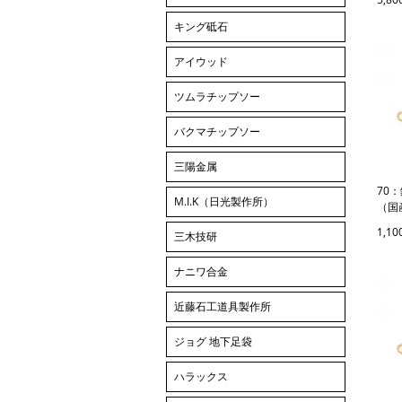
キング砥石
アイウッド
ツムラチップソー
バクマチップソー
三陽金属
70
M.I.K（日光製作所）
（国
1,1
三木技研
ナニワ合金
近藤石工道具製作所
ジョグ 地下足袋
ハラックス