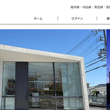
植木鋏・刈込鋏・剪定鋏・造