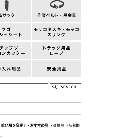
[ 並び順を変更 ]
-
おすすめ順
-
価格順
-
新着順
す