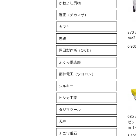
かねよし刃物
近正（チカマサ）
カマキ
87
ｍ×
忠親
6,9
岡田製作所（OK印）
ふくろ倶楽部
藤井電工（ツヨロン）
シルキー
ヒシカ工業
タジマツール
68
天寿
ゼッ
ｍ【
ナニワ砥石
5,8