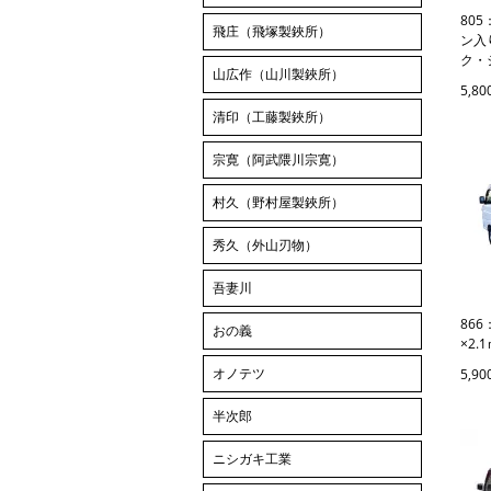
80
飛庄（飛塚製鋏所）
ン入り
ク・
山広作（山川製鋏所）
5,8
清印（工藤製鋏所）
宗寛（阿武隈川宗寛）
村久（野村屋製鋏所）
秀久（外山刃物）
吾妻川
86
おの義
×2
オノテツ
5,9
半次郎
ニシガキ工業