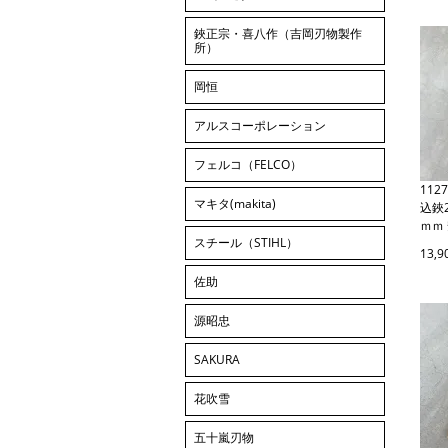
鋏正宗・喜八作（吉岡刃物製作
所）
岡恒
アルスコーポレーション
フェルコ（FELCO）
11
マキタ(makita)
込鋏
ｍｍ
スチール（STIHL）
13,
佐助
源昭忠
SAKURA
花吹雪
五十嵐刃物