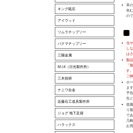
革
キング砥石
色
の
アイウッド
ツムラチップソー
当
バクマチップソー
し
は
三陽金属
製
「
M.I.K（日光製作所）
す
ご
三木技研
ホ
ま
ナニワ合金
予
先
近藤石工道具製作所
造
り
ジョグ 地下足袋
で
几
ハラックス
お