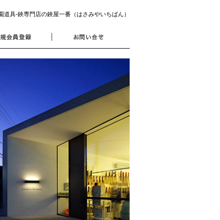
園道具‐鋏専門店の鋏屋一番（はさみやいちばん）