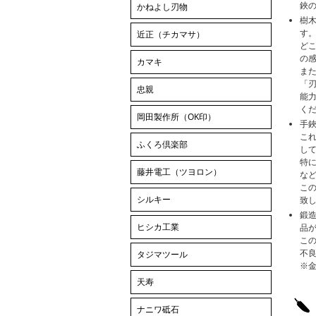
鋏
かねよし刃物
樹
す
近正（チカマサ）
ど
の
カマキ
ま
「
忠親
能
く
岡田製作所（OK印）
手
こ
ふくろ倶楽部
し
特
藤井電工（ツヨロン）
な
こ
シルキー
致
鍛
ヒシカ工業
品
この
不
タジマツール
※
天寿
ナニワ砥石