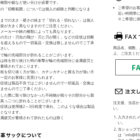
の種類や鋸など使い分けが必要です。
ご希望のお
木の「切断範囲」については個人の経験と判断になりま
近い時間帯
。
※ご希望に
こまでの太さ・硬さの枝まで「切れる・切れない」は個人
感覚が大きく異なりますのでご注意ください。
たメーカーや鋏の種類によっても異なります。
刃の欠け・刃先の飛び・刃と刃が開く」などの症状は切断
力を超えるもので一切返品・交換は致しませんのでご了承
商品名、個数、
ださい。
上、ご注文くだ
鋏で輪の先端部分が折れることがございます。
れは枝を切り抜けた時の衝撃が輪の先端部分に金属疲労と
て蓄積されておこります。
に枝を切り抜く力が強い、カチンカチンと握る力が強い方
ど一定のお客様に見受けられます。
の症状は製品不良ではございませんので一切返品・交換は
しませんのでご了承ください。
造した際に取り除けなかった不純物が残りその部分から製
が真っ二つに折れることがございます。
注文後、当店か
症状は使用後2～3日程度で表れ、このような場合は製品
い。
良となります。
入力された
金属疲労が蓄積されて折れたものは除く
い。
当ショップ
は「info@