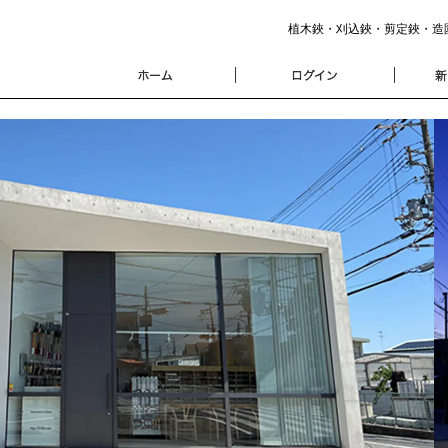
植木鋏・刈込鋏・剪定鋏・造