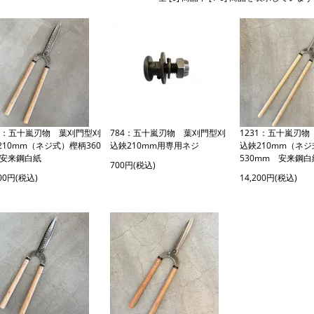
27：五十嵐刃物 葉刈門型刈
784：五十嵐刃物 葉刈門型刈
1231：五十嵐刃
210mm（ネジ式）樫柄360
込鋏210mm用専用ネジ
込鋏210mm（ネ
 安来鋼白紙
530mm 安来鋼白
700円(税込)
900円(税込)
14,200円(税込)