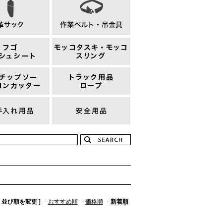
[ 並び順を変更 ]
-
おすすめ順
-
価格順
-
新着順