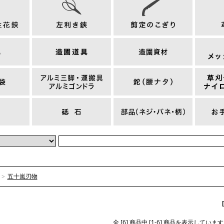
>
五十嵐刃物
全 [6] 商品中 [1-6] 商品を表示しています