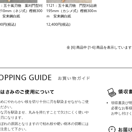
22：五十嵐刃物 葉刈門型刈
1121：五十嵐刃物 門型刈込鋏
210mm（ネジ式）樫柄300
195mm（カシメ式）樫柄300ｍ
 安来鋼白紙
ｍ 安来鋼白紙
900円(税込)
12,400円(税込)
全 [6] 商品中 [1-6] 商品を表示しています
じめにやわらかい枝を切り十分に刃を馴染ませながらご使
領収書及び
ください。
必要なお客
細な刃を馴染ませ、丸みを持たすことで欠けにくく使いや
お申し付け
い刃になります。
こぼれの原因となりますので枯れ枝や硬い樹木の切断には
分注意して下さい。