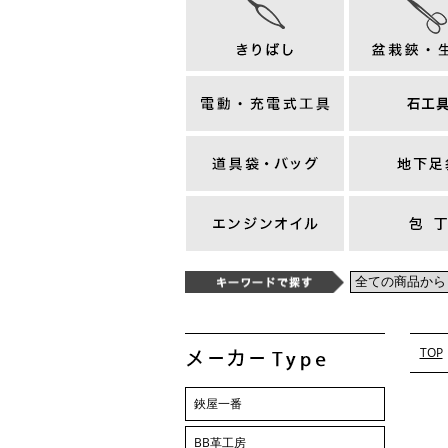
TOP
鋏屋一番
BB革工房