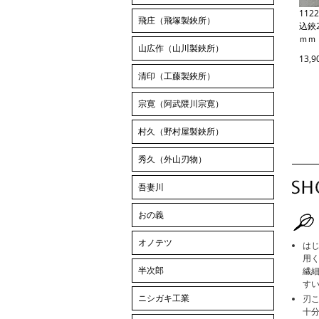
11
飛庄（飛塚製鋏所）
込鋏
ｍｍ
山広作（山川製鋏所）
13,
清印（工藤製鋏所）
宗寛（阿武隈川宗寛）
村久（野村屋製鋏所）
秀久（外山刃物）
吾妻川
おの義
オノテツ
は
用
半次郎
繊
す
ニシガキ工業
刃
十