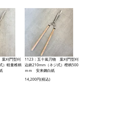
物 葉刈門型刈
1123：五十嵐刃物 葉刈門型刈
ジ式）軽量椎柄
込鋏210mm（ネジ式）樫柄500
紙
ｍｍ 安来鋼白紙
14,200円(税込)