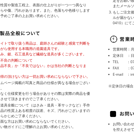
定をお願い
の性質や製造工程上、表面の仕上がりが一つ一つ異なり
またメール
むらや傷、汚れがあります。また、色落ちや色移りします
もしご注文後
で予めご了承の上お買い求めください。
ルが届かない
0410）に
サイトで取り扱う商品は、庭師さんの経験と感覚で判断を
ながら使用する本職用の造園道具です。
営業時間：月～
さみ、鋸、石工道具など繊細な道具が多くございます。
定休日 ：
品不良の判断について
TEL ：072
製品不良」か「不良ではない」かは当社の判断となりま
FAX ：072
。
E-mail ：in
納得の頂けない方は一切お買い求めにならないで下さい。
ームページ掲載の写真と商品の仕様が異なる場合がござい
※定休日の場合
す。
告なく仕様変更を行う場合がありその際は実際の商品を優
とさせて頂きますのでご了承ください。
園道具全般について（はさみ・道具・革サックなど）手作
製品の性質上ある程度の誤差、キズ、汚れがございますの
あらかじめご了承ください。
帳面な方はお買い求めにならないでください。
お問い合わ
買い物ガイドにご理解の上お買い求めください。
を控えさせ