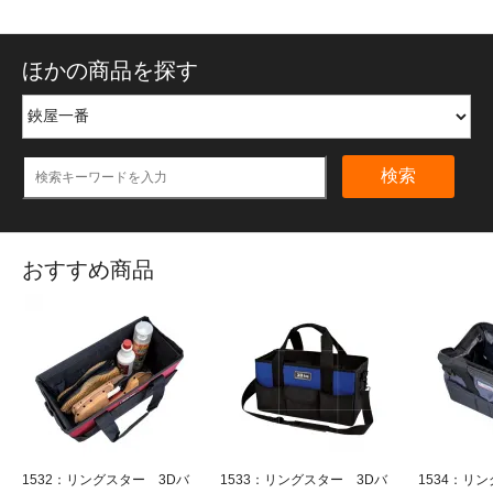
ほかの商品を探す
検索
おすすめ商品
1532：リングスター 3Dバ
1533：リングスター 3Dバ
1534：リ