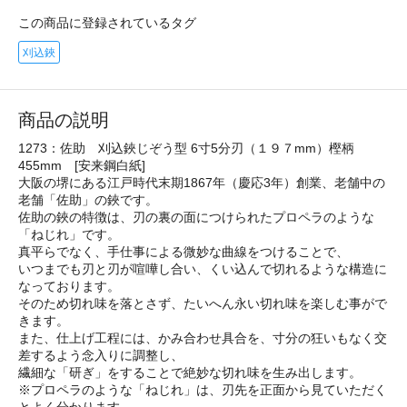
この商品に登録されているタグ
刈込鋏
商品の説明
1273：佐助 刈込鋏じぞう型 6寸5分刃（１９７mm）樫柄
455mm [安来鋼白紙]
大阪の堺にある江戸時代末期1867年（慶応3年）創業、老舗中の
老舗「佐助」の鋏です。
佐助の鋏の特徴は、刃の裏の面につけられたプロペラのような
「ねじれ」です。
真平らでなく、手仕事による微妙な曲線をつけることで、
いつまでも刃と刃が喧嘩し合い、くい込んで切れるような構造に
なっております。
そのため切れ味を落とさず、たいへん永い切れ味を楽しむ事がで
きます。
また、仕上げ工程には、かみ合わせ具合を、寸分の狂いもなく交
差するよう念入りに調整し、
繊細な「研ぎ」をすることで絶妙な切れ味を生み出します。
※プロペラのような「ねじれ」は、刃先を正面から見ていただく
とよく分かります。