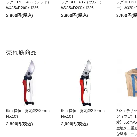
ッグ RDー435（レッド）
ッグ RDー435（ブルー）
ッグ MB-3
W435×D200×H235
W435×D200×H235
ー）W330×D
3,800円(税込)
3,800円(税込)
3,400円(
売れ筋商品
65：岡恒 剪定鋏200ｍｍ
66：岡恒 剪定鋏210ｍｍ
273：テザ
No.103
No.104
グ（フゴ）1
枚】55cm×5
2,800円(税込)
2,900円(税込)
生地を二重
な繊維ロー