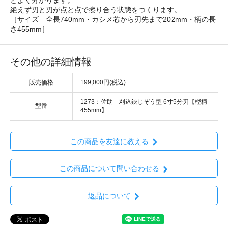
絶えず刃と刃が点と点で擦り合う状態をつくります。
［サイズ 全長740mm・カシメ芯から刃先まで202mm・柄の長
さ455mm］
その他の詳細情報
販売価格
199,000円(税込)
1273：佐助 刈込鋏じぞう型 6寸5分刃【樫柄
型番
455mm】
この商品を友達に教える
この商品について問い合わせる
返品について