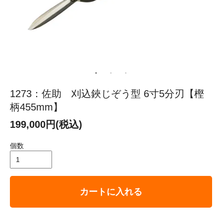
1273：佐助 刈込鋏じぞう型 6寸5分刃【樫
柄455mm】
199,000円(税込)
個数
カートに入れる