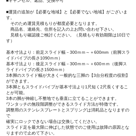
■キャンセル、返品、交換不可
■運賃の追加が【必要な地域】と【必要でない地域】がございま
す。
そのため運賃見積もりが都度必要となります。
商品名、連絡先、住所を記入の上お問い合わせ下さい。
見積もり確認後ご検討ください。（見積もり有効期限は10日で
す）
基本寸法より：前足スライド幅－300ｍｍ～＋600mm（前脚スラ
イドパイプの長さ1090ｍｍ）
基本寸法より：後足スライド幅－300ｍｍ～＋600ｍｍ（後脚ス
ライドパイプの長さ1500ｍｍ）
3本脚のスライド幅が大きく一般的な三脚の【3台分程度の役割】
ができます。
3本脚ともスライドパイプが基本寸法より1尺短く2尺長くするこ
とが可能。
3本の脚が伸縮し不整地でも垂直に立てることができます。
ワンタッチの無段階調整ができるスライド方法が特徴です。
調整用のステンレスプレートとスプリングは消耗品となりますの
で
確実にロックできない場合は交換してください。
スライド足を最大限に伸ばした状態でのご使用は故障の原因とな
りますので止めて下さい。