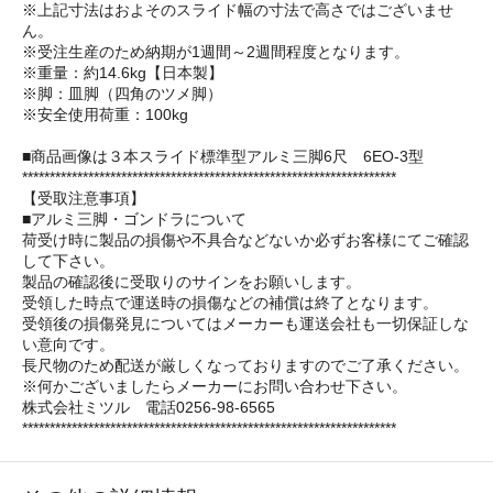
※上記寸法はおよそのスライド幅の寸法で高さではございませ
ん。
※受注生産のため納期が1週間～2週間程度となります。
※重量：約14.6kg【日本製】
※脚：皿脚（四角のツメ脚）
※安全使用荷重：100kg
■商品画像は３本スライド標準型アルミ三脚6尺 6EO-3型
********************************************************************
【受取注意事項】
■アルミ三脚・ゴンドラについて
荷受け時に製品の損傷や不具合などないか必ずお客様にてご確認
して下さい。
製品の確認後に受取りのサインをお願いします。
受領した時点で運送時の損傷などの補償は終了となります。
受領後の損傷発見についてはメーカーも運送会社も一切保証しな
い意向です。
長尺物のため配送が厳しくなっておりますのでご了承ください。
※何かございましたらメーカーにお問い合わせ下さい。
株式会社ミツル 電話0256-98-6565
********************************************************************