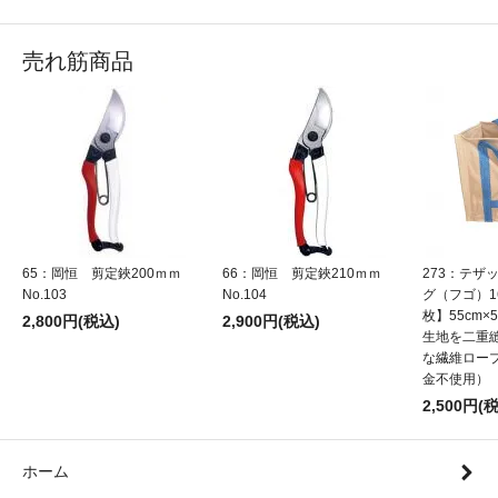
売れ筋商品
65：岡恒 剪定鋏200ｍｍ
66：岡恒 剪定鋏210ｍｍ
273：テザ
No.103
No.104
グ（フゴ）1
枚】55cm×5
2,800円(税込)
2,900円(税込)
生地を二重
な繊維ロー
金不使用）
2,500円(
ホーム