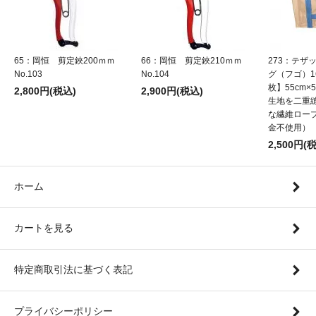
65：岡恒 剪定鋏200ｍｍ
66：岡恒 剪定鋏210ｍｍ
273：テザ
No.103
No.104
グ（フゴ）1
枚】55cm×5
2,800円(税込)
2,900円(税込)
生地を二重
な繊維ロー
金不使用）
2,500円(
ホーム
カートを見る
特定商取引法に基づく表記
プライバシーポリシー