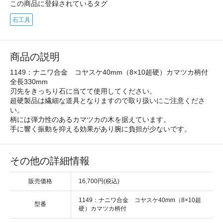
この商品に登録されているタグ
石工具
商品の説明
1149：ナニワ合金 コヤスケ40mm（8×10超硬）カマツカ柄付
全長330mm
刃先をきっちり石に当てて使用してください。
超硬製品は繊細な道具となりますので取り扱いにご注意くださ
い。
柄には弾力性のあるカマツカの木を据えています。
手に響く振動を抑える効果があり腕に負担が少ないです。
その他の詳細情報
販売価格
16,700円(税込)
1149：ナニワ合金 コヤスケ40mm（8×10超
型番
硬）カマツカ柄付