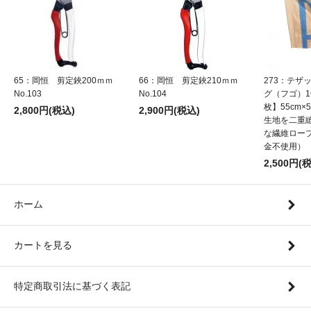
65：岡恒 剪定鋏200ｍｍ
66：岡恒 剪定鋏210ｍｍ
273：テザ
No.103
No.104
グ（フゴ）1
枚】55cm×5
2,800円(税込)
2,900円(税込)
生地を二重
な繊維ロー
金不使用）
2,500円(
ホーム
カートを見る
特定商取引法に基づく表記