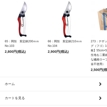
65：岡恒 剪定鋏200ｍｍ
66：岡恒 剪定鋏210ｍｍ
273：テザ
No.103
No.104
グ（フゴ）1
枚】55cm×5
2,800円(税込)
2,900円(税込)
生地を二重
な繊維ロー
金不使用）
2,500円(
ホーム
カートを見る