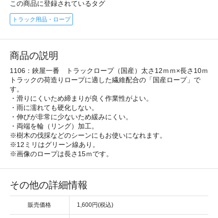
この商品に登録されているタグ
トラック用品・ロープ
商品の説明
1106：鋏屋一番 トラックロープ（国産）太さ12ｍｍ×長さ10ｍ
トラックの荷造りロープに適した繊維配合の「国産ロープ」で
す。
・滑りにくいため締まりが良く作業性がよい。
・雨に濡れても硬化しない。
・伸びが非常に少ないため緩みにくい。
・両端を輪（リング）加工。
※樹木の伐採などのシーンにもお使いになれます。
※12ミリはグリーン線あり。
※画像のロープは長さ15ｍです。
その他の詳細情報
販売価格
1,600円(税込)