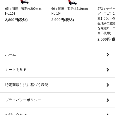
65：岡恒 剪定鋏200ｍｍ
66：岡恒 剪定鋏210ｍｍ
273：テザ
No.103
No.104
グ（フゴ）1
枚】55cm×5
2,800円(税込)
2,900円(税込)
生地を二重
な繊維ロー
金不使用）
2,500円(
ホーム
カートを見る
特定商取引法に基づく表記
プライバシーポリシー
お問い合わせ