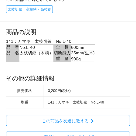
太枝切鋏・高枝鋏・高枝鋸
商品の説明
141：カマキ 太枝切鋏 No.L-40
品 番
全 長
No.L-40
600mm
品 名
太枝切鋏（木柄）
切断能力
25mm(生木)
重 量
900g
その他の詳細情報
販売価格
3,200円(税込)
型番
141：カマキ 太枝切鋏 No.L-40
この商品を友達に教える