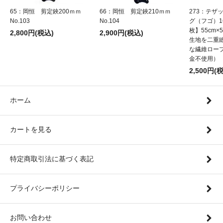
65：岡恒 剪定鋏200ｍｍ
66：岡恒 剪定鋏210ｍｍ
273：テザ
No.103
No.104
グ（フゴ）1
枚】55cm×5
2,800円(税込)
2,900円(税込)
生地を二重
な繊維ロー
金不使用）
2,500円(
ホーム
カートを見る
特定商取引法に基づく表記
プライバシーポリシー
お問い合わせ