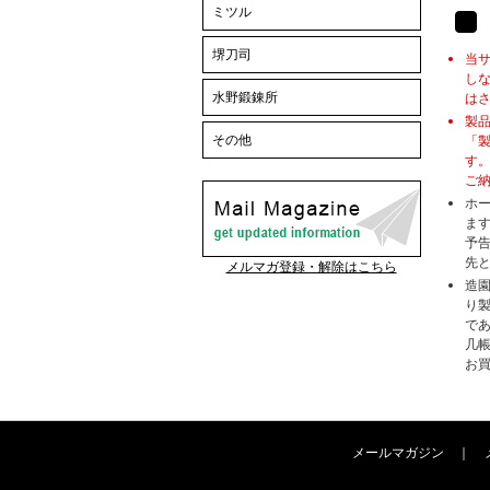
ミツル
堺刀司
当
し
水野鍛錬所
は
製
その他
「
す
ご
ホ
ま
予
先
メルマガ登録・解除はこちら
造
り
で
几
お
メールマガジン
｜