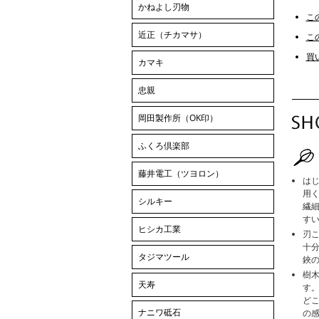
かねよし刃物
こ
近正（チカマサ）
こ
買
カマキ
忠親
岡田製作所（OK印）
ふくろ倶楽部
藤井電工（ツヨロン）
は
用
シルキー
繊
す
ヒシカ工業
刃
十
タジマツール
鋏
樹
天寿
す
ど
ナニワ砥石
の