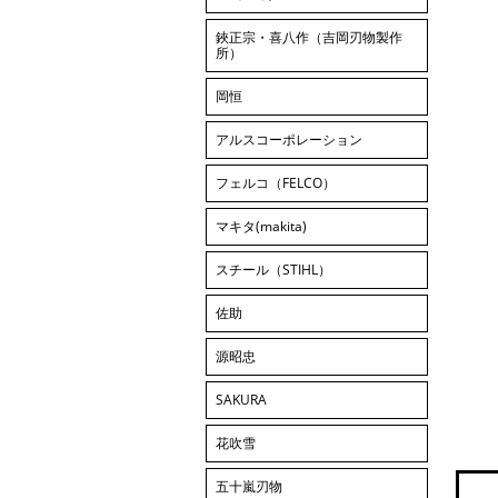
鋏正宗・喜八作（吉岡刃物製作
所）
岡恒
アルスコーポレーション
フェルコ（FELCO）
マキタ(makita)
スチール（STIHL）
佐助
源昭忠
SAKURA
花吹雪
五十嵐刃物