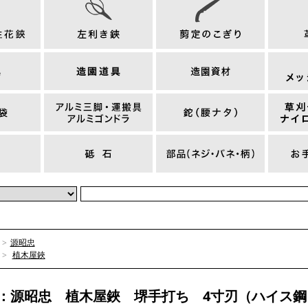
>
源昭忠
>
植木屋鋏
9：源昭忠 植木屋鋏 堺手打ち 4寸刃（ハイス鋼