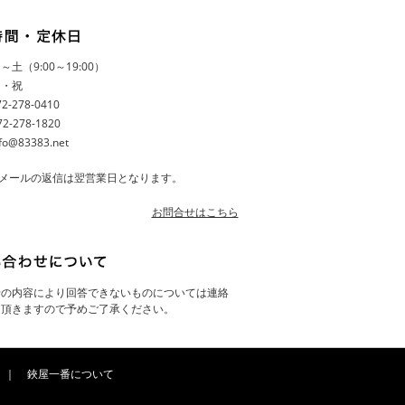
土（9:00～19:00）
日・祝
-278-0410
-278-1820
fo@83383.net
メールの返信は翌営業日となります。
お問合せはこちら
せの内容により回答できないものについては連絡
て頂きますので予めご了承ください。
｜
鋏屋一番について