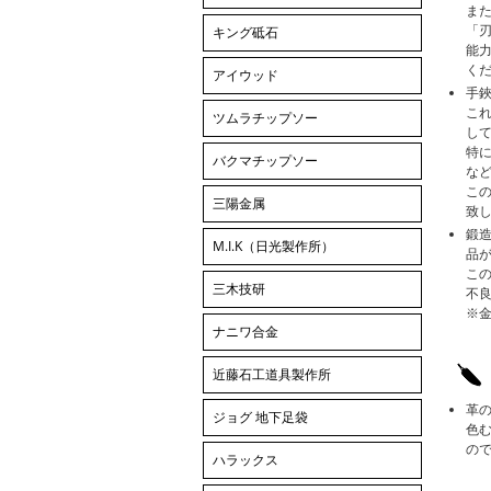
ま
「
キング砥石
能
く
アイウッド
手
こ
ツムラチップソー
し
特
バクマチップソー
な
こ
三陽金属
致
鍛
M.I.K（日光製作所）
品
この
三木技研
不
※
ナニワ合金
近藤石工道具製作所
革
ジョグ 地下足袋
色
の
ハラックス