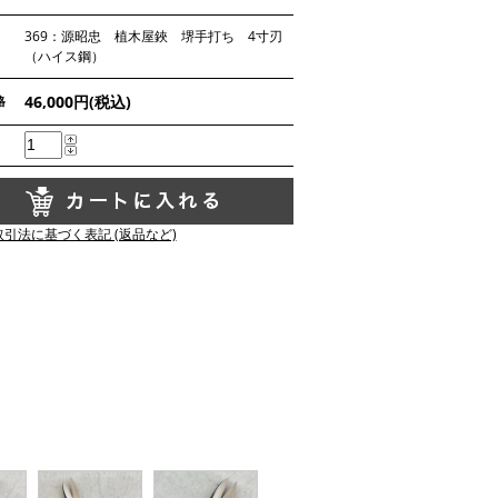
369：源昭忠 植木屋鋏 堺手打ち 4寸刃
（ハイス鋼）
46,000円(税込)
格
引法に基づく表記 (返品など)