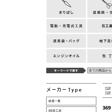
TOP
TOP
鋏屋一番
36
BB革工房