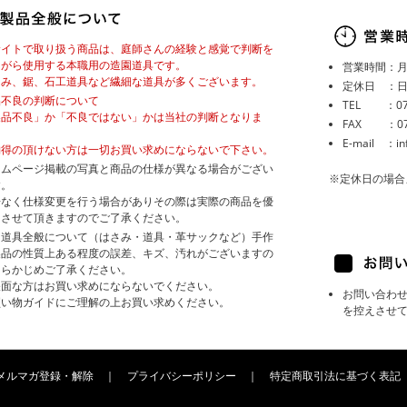
サイトで取り扱う商品は、庭師さんの経験と感覚で判断を
ながら使用する本職用の造園道具です。
営業時間：月～
さみ、鋸、石工道具など繊細な道具が多くございます。
定休日 ：
品不良の判断について
TEL ：072
製品不良」か「不良ではない」かは当社の判断となりま
FAX ：072
。
E-mail ：in
納得の頂けない方は一切お買い求めにならないで下さい。
ームページ掲載の写真と商品の仕様が異なる場合がござい
※定休日の場合
す。
告なく仕様変更を行う場合がありその際は実際の商品を優
とさせて頂きますのでご了承ください。
園道具全般について（はさみ・道具・革サックなど）手作
製品の性質上ある程度の誤差、キズ、汚れがございますの
あらかじめご了承ください。
帳面な方はお買い求めにならないでください。
お問い合わ
買い物ガイドにご理解の上お買い求めください。
を控えさせ
メルマガ登録・解除
｜
プライバシーポリシー
｜
特定商取引法に基づく表記