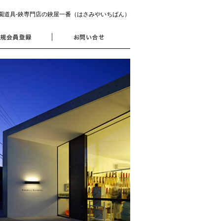
園道具‐鋏専門店の鋏屋一番（はさみやいちばん）