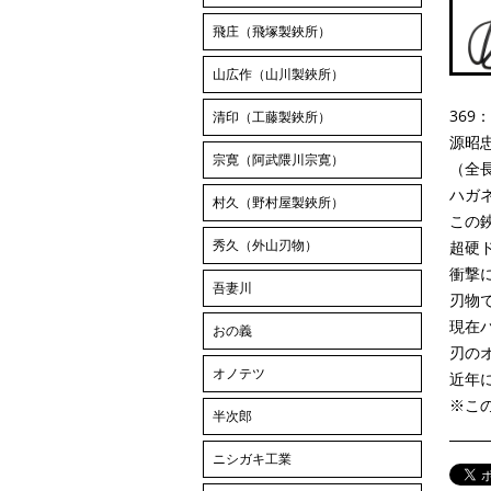
飛庄（飛塚製鋏所）
山広作（山川製鋏所）
36
清印（工藤製鋏所）
源昭
宗寛（阿武隈川宗寛）
（全長
ハガ
村久（野村屋製鋏所）
この
秀久（外山刃物）
超硬
衝撃
吾妻川
刃物
現在
おの義
刃の
オノテツ
近年
※こ
半次郎
ニシガキ工業