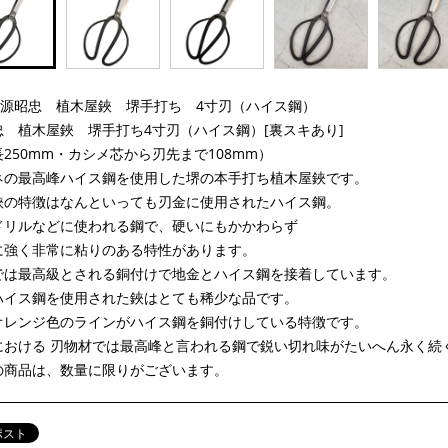
9：源昭忠 植木屋鋏 堺手打ち 4寸刃（ハイス鋼）
忠 植木屋鋏 堺手打ち4寸刃（ハイス鋼）[裏スキあり]
250mm・カシメ芯から刃先まで108mm）
ネの最高峰ハイス鋼を使用した堺の本手打ち植木屋鋏です。
鋏の特徴はなんといっても刃金に使用されたハイス鋼。
ドリルなどに使われる鋼で、硬いにもかかわらず
に強く非常に粘りのある特性があります。
では最高級とされる銅付けで地金とハイス鋼を接着しています。
ハイス鋼を使用された鋏はとても稀少な品です。
オレンジ色のラインがハイス鋼を銅付けしている特徴です。
における 刃物材では最高峰と言われる鋼で鋭い切れ味がたいへん永く続
の商品は、数量に限りがございます。