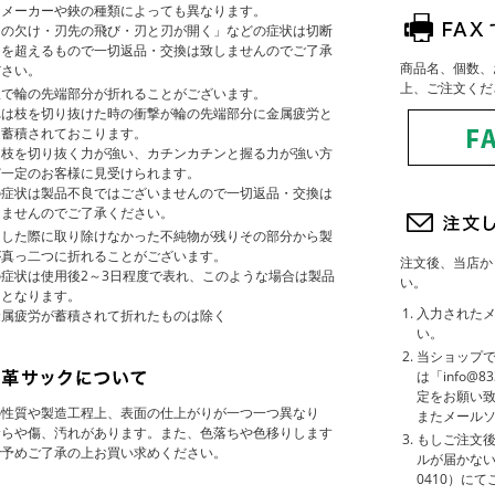
たメーカーや鋏の種類によっても異なります。
刃の欠け・刃先の飛び・刃と刃が開く」などの症状は切断
力を超えるもので一切返品・交換は致しませんのでご了承
商品名、個数、
ださい。
上、ご注文くだ
鋏で輪の先端部分が折れることがございます。
れは枝を切り抜けた時の衝撃が輪の先端部分に金属疲労と
て蓄積されておこります。
に枝を切り抜く力が強い、カチンカチンと握る力が強い方
ど一定のお客様に見受けられます。
の症状は製品不良ではございませんので一切返品・交換は
しませんのでご了承ください。
造した際に取り除けなかった不純物が残りその部分から製
が真っ二つに折れることがございます。
注文後、当店か
症状は使用後2～3日程度で表れ、このような場合は製品
い。
良となります。
入力された
金属疲労が蓄積されて折れたものは除く
い。
当ショップ
は「info@
定をお願い
の性質や製造工程上、表面の仕上がりが一つ一つ異なり
またメール
むらや傷、汚れがあります。また、色落ちや色移りします
もしご注文後
で予めご了承の上お買い求めください。
ルが届かない
0410）に