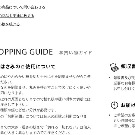
の商品について問い合わせる
の商品を友達に教える
い物を続ける
じめにやわらかい枝を切り十分に刃を馴染ませながらご使
領収書及び
ください。
必要なお客
細な刃を馴染ませ、丸みを持たすことで欠けにくく使いや
お申し付け
い刃になります。
こぼれの原因となりますので枯れ枝や硬い樹木の切断には
分注意して下さい。
の種類や鋸など使い分けが必要です。
ご希望のお
木の「切断範囲」については個人の経験と判断になりま
近い時間帯
。
※ご希望に
こまでの太さ・硬さの枝まで「切れる・切れない」は個人
感覚が大きく異なりますのでご注意ください。