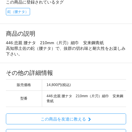
この商品に登録されているタグ
鉈（腰ナタ）
商品の説明
446:忠親 腰ナタ 210mm（片刃）細巾 安来鋼青紙
高知県土佐の鉈（腰ナタ）で、抜群の切れ味と耐久性をお楽しみ
下さい。
その他の詳細情報
販売価格
14,800円(税込)
446:忠親 腰ナタ 210mm（片刃）細巾 安来鋼
型番
青紙
この商品を友達に教える