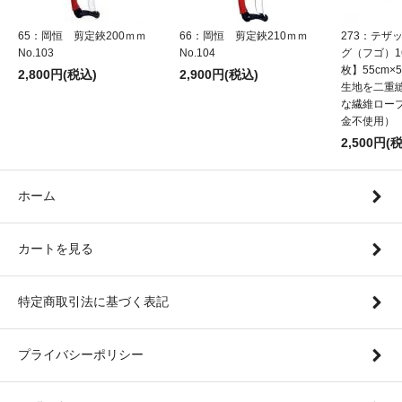
65：岡恒 剪定鋏200ｍｍ
66：岡恒 剪定鋏210ｍｍ
273：テザ
No.103
No.104
グ（フゴ）1
枚】55cm×5
2,800円(税込)
2,900円(税込)
生地を二重
な繊維ロー
金不使用）
2,500円(
ホーム
カートを見る
特定商取引法に基づく表記
プライバシーポリシー