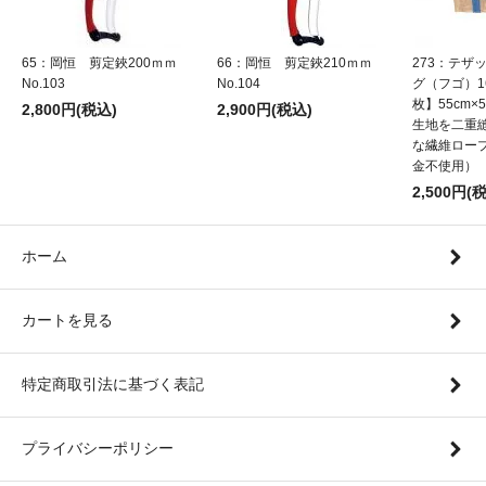
65：岡恒 剪定鋏200ｍｍ
66：岡恒 剪定鋏210ｍｍ
273：テザ
No.103
No.104
グ（フゴ）1
枚】55cm×5
2,800円(税込)
2,900円(税込)
生地を二重
な繊維ロー
金不使用）
2,500円(
ホーム
カートを見る
特定商取引法に基づく表記
プライバシーポリシー