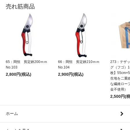
売れ筋商品
65：岡恒 剪定鋏200ｍｍ
66：岡恒 剪定鋏210ｍｍ
273：テザ
No.103
No.104
グ（フゴ）1
枚】55cm×5
2,800円(税込)
2,900円(税込)
生地を二重
な繊維ロー
金不使用）
2,500円(
ホーム